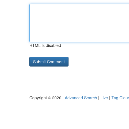
HTML is disabled
Copyright © 2026 |
Advanced Search
|
Live
|
Tag Clou