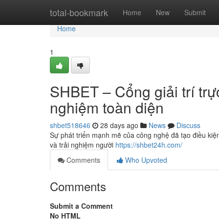
Home
total-bookmark
Home
New
Submit
Home
1
SHBET – Cổng giải trí trực
nghiệm toàn diện
shbet518646
28 days ago
News
Discuss
Sự phát triển mạnh mẽ của công nghệ đã tạo điều kiện 
và trải nghiệm người
https://shbet24h.com/
Comments
Who Upvoted
Comments
Submit a Comment
No HTML