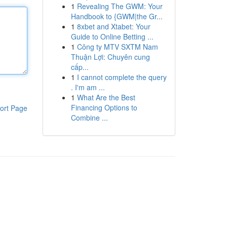
1
Revealing The GWM: Your
Handbook to {GWM|the Gr...
1
8xbet and Xtabet: Your
Guide to Online Betting ...
1
Công ty MTV SXTM Nam
Thuận Lợi: Chuyên cung
cấp...
1
I cannot complete the query
. I'm am ...
1
What Are the Best
Financing Options to
ort Page
Combine ...