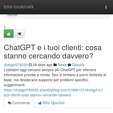
Home
total-bookmark
Togg
navi
Home
1
ChatGPT e i tuoi clienti: cosa
stanno cercando davvero?
chatgpt376220
28 days ago
News
Discuss
I visitatori oggi cercano sempre più ChatGPT per ottenere
informazioni precise e mirate. Non si limitano a porre richieste di
base, ma desiderano supporto per problemi specifici,
suggerimenti
https://chatgpt793055.sharebyblog.com/41968137/chatgpt-e-i-
tuoi-clienti-cosa-stanno-cercando-davvero
Comments
Who Upvoted