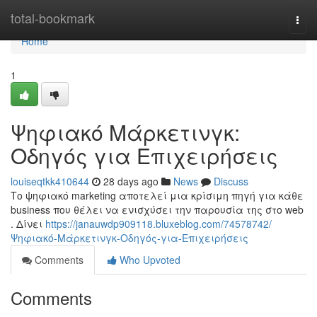
Home
total-bookmark
Togg
navi
Home
1
Ψηφιακό Μάρκετινγκ:
Οδηγός για Επιχειρήσεις
louiseqtkk410644
28 days ago
News
Discuss
Το ψηφιακό marketing αποτελεί μια κρίσιμη πηγή για κάθε
business που θέλει να ενισχύσει την παρουσία της στο web
. Δίνει
https://janauwdp909118.bluxeblog.com/74578742/
Ψηφιακό-Μάρκετινγκ-Οδηγός-για-Επιχειρήσεις
Comments
Who Upvoted
Comments