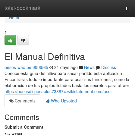
Home
total-bookmark
Togg
navi
Home
1
El Manual Definitiva
besos-wax-pen856565
31 days ago
News
Discuss
Conoce esta guía definitiva para sacar partido esta aplicación .
Encontrarás todo lo importante para usar sus funciones , como la
elaboración de tus propios listados hasta los secretos para atraer
https://besosdisposables738874.wikistatement.com/user
Comments
Who Upvoted
Comments
Submit a Comment
No HTML