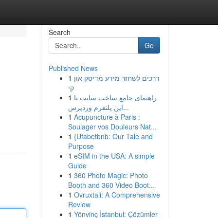
Search
Go
Published News
1
דרכים לשחזר מידע מדיסק און
קי
1
راهنمای جامع ساخت سایت با
این پلتفرم وردپرس...
1
Acupuncture à Paris :
Soulager vos Douleurs Nat...
1
{Ufabetbnb: Our Tale and
Purpose
1
eSIM in the USA: A simple
Guide
1
360 Photo Magic: Photo
Booth and 360 Video Boot...
1
Ovruxtali: A Comprehensive
Review
1
Yönvinç İstanbul: Çözümler