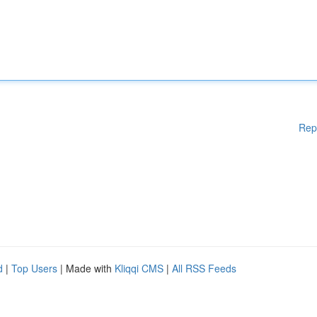
Rep
d
|
Top Users
| Made with
Kliqqi CMS
|
All RSS Feeds