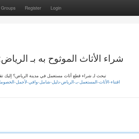
Groups
Register
Login
شراء الأثاث الموثوح به بـ الري
تبحث لـ شراء قطع أثاث مستعمل في مدينة الرياض؟ إليك تقر
s://rorynmwb535389.blog4youth.com/42555851/اقتناء-الأثاث-المستعمل-بـ-الرياض-دليل-شامل-وافي-لأجمل-الخصومات