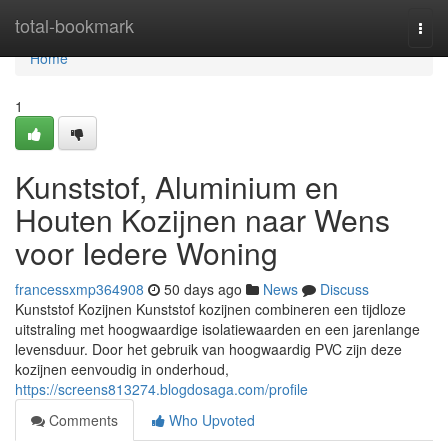
Home
total-bookmark
Togg
navi
Home
1
Kunststof, Aluminium en
Houten Kozijnen naar Wens
voor Iedere Woning
francessxmp364908
50 days ago
News
Discuss
Kunststof Kozijnen Kunststof kozijnen combineren een tijdloze
uitstraling met hoogwaardige isolatiewaarden en een jarenlange
levensduur. Door het gebruik van hoogwaardig PVC zijn deze
kozijnen eenvoudig in onderhoud,
https://screens813274.blogdosaga.com/profile
Comments
Who Upvoted