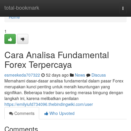
Home
total-bookmark
Togg
navi
Home
1
Cara Analisa Fundamental
Forex Terpercaya
esmeekeda707322
52 days ago
News
Discuss
Memahami dasar-dasar analisa fundamental dalam pasar Forex
merupakan kunci penting untuk meraih keuntungan yang
signifikan. Beberapa trader baru sering merasa bingung dengan
langkah ini, karena melibatkan penilaian
https://emilyiufd734096.thebindingwiki.com/user
Comments
Who Upvoted
Comments