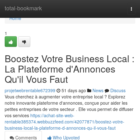
Home
total-bookmark
Togg
navi
Home
1
Boostez Votre Business Local :
La Plateforme d'Annonces
Qu'il Vous Faut
projetwebrentable672399
51 days ago
News
Discuss
Vous cherchez à augmenter votre entreprise local ? Explorez
notre innovante plateforme d'annonces, conçue pour aider les
petites entreprises de votre secteur . Elle vous permet de diffuser
vos services
https://achat-site-web-
rentable385374.webbuzzfeed.com/42077871/boostez-votre-
business-local-la-plateforme-d-annonces-qu-il-vous-faut
Comments
Who Upvoted