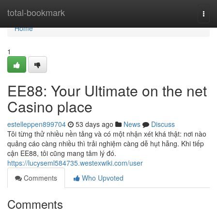
Home
total-bookmark
Togg
navi
Home
1
EE88: Your Ultimate on the net
Casino place
estelleppen899704
53 days ago
News
Discuss
Tôi từng thử nhiều nền tảng và có một nhận xét khá thật: nơi nào
quảng cáo càng nhiều thì trải nghiệm càng dễ hụt hẫng. Khi tiếp
cận EE88, tôi cũng mang tâm lý đó.
https://lucyseml584735.westexwiki.com/user
Comments
Who Upvoted
Comments