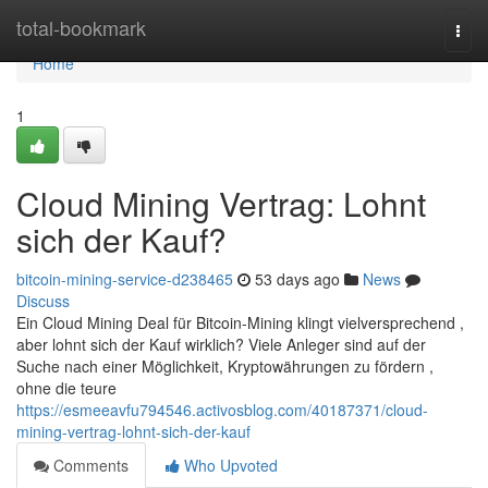
Home
total-bookmark
Togg
navi
Home
1
Cloud Mining Vertrag: Lohnt
sich der Kauf?
bitcoin-mining-service-d238465
53 days ago
News
Discuss
Ein Cloud Mining Deal für Bitcoin-Mining klingt vielversprechend ,
aber lohnt sich der Kauf wirklich? Viele Anleger sind auf der
Suche nach einer Möglichkeit, Kryptowährungen zu fördern ,
ohne die teure
https://esmeeavfu794546.activosblog.com/40187371/cloud-
mining-vertrag-lohnt-sich-der-kauf
Comments
Who Upvoted