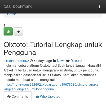
Home
total-bookmark
Togg
navi
Home
1
Olxtoto: Tutorial Lengkap untuk
Pengguna
aliciainob736562
53 days ago
News
Discuss
Ingin mencoba platform Olxtoto tapi tidak tahu? Jangan khawatir!
Artikel ini bertujuan untuk mengarahkan Anda, untuk pengguna,
menjelaskan dasar-dasar situs Olxtoto. Kami akan membahas
metode membuat akun, mengikuti
https://honeyrans632692.blogars.com/39676590/olxtoto-langkah-
langkah-lengkap-untuk-pengguna
Comments
Who Upvoted