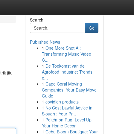
Search
Go
Published News
1
One More Shot AI:
Transforming Music Video
C...
1
De Toekomst van de
Agrofood Industrie: Trends
ik jitu
e...
1
Cape Coral Moving
Companies: Your Easy Move
Guide
1
covidien products
1
No Cost Lawful Advice in
Slough : Your Pr...
1
Pokémon Rug: Level Up
Your Home Decor
1
Cebu Bloom Boutique: Your