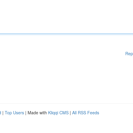
Rep
d
|
Top Users
| Made with
Kliqqi CMS
|
All RSS Feeds