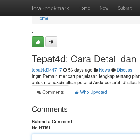
Home
total-bookmark
Home
New
Submit
Home
1
Tepat4d: Cara Detail dan 
tepat4d944717
56 days ago
News
Discuss
Ingin Pemain mencari penjelasan lengkap tentang plat
untuk memaksimalkan potensi Anda bertaruh di situs i
Comments
Who Upvoted
Comments
Submit a Comment
No HTML