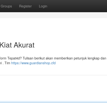
Groups
Register
Login
Kiat Akurat
form Tepat4d? Tulisan berikut akan memberikan petunjuk lengkap dan tr
ni . Tim
https://www.guardianshop.cfd