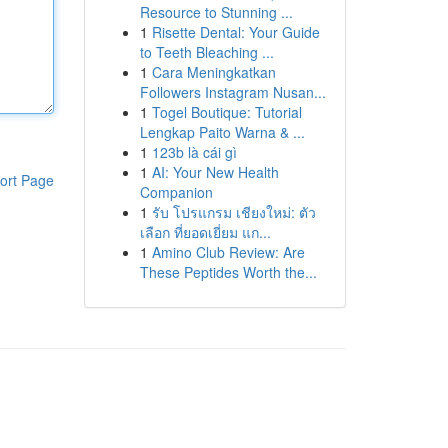
Resource to Stunning ...
1
Risette Dental: Your Guide
to Teeth Bleaching ...
1
Cara Meningkatkan
Followers Instagram Nusan...
1
Togel Boutique: Tutorial
Lengkap Paito Warna & ...
1
123b là cái gì
1
AI: Your New Health
ort Page
Companion
1
รับ โปรแกรม เชียงใหม่: ตัว
เลือก ที่ยอดเยี่ยม แก...
1
Amino Club Review: Are
These Peptides Worth the...