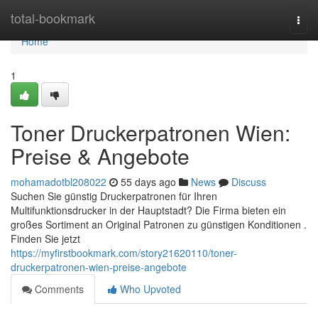
Home
total-bookmark
Togg
navi
Home
1
Toner Druckerpatronen Wien:
Preise & Angebote
mohamadotbl208022
55 days ago
News
Discuss
Suchen Sie günstig Druckerpatronen für Ihren
Multifunktionsdrucker in der Hauptstadt? Die Firma bieten ein
großes Sortiment an Original Patronen zu günstigen Konditionen .
Finden Sie jetzt
https://myfirstbookmark.com/story21620110/toner-
druckerpatronen-wien-preise-angebote
Comments
Who Upvoted