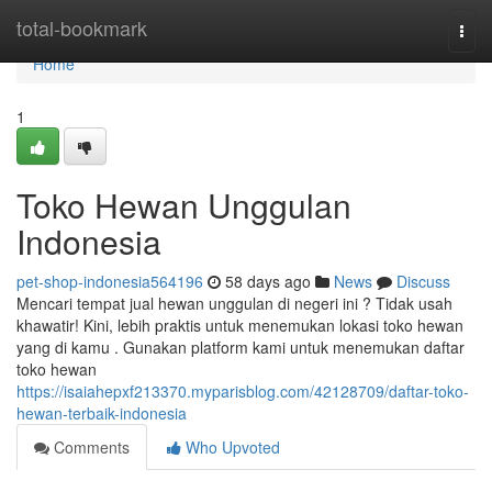
Home
total-bookmark
Togg
navi
Home
1
Toko Hewan Unggulan
Indonesia
pet-shop-indonesia564196
58 days ago
News
Discuss
Mencari tempat jual hewan unggulan di negeri ini ? Tidak usah
khawatir! Kini, lebih praktis untuk menemukan lokasi toko hewan
yang di kamu . Gunakan platform kami untuk menemukan daftar
toko hewan
https://isaiahepxf213370.myparisblog.com/42128709/daftar-toko-
hewan-terbaik-indonesia
Comments
Who Upvoted