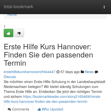
Home
total-bookmark
Togg
navi
Home
1
Erste Hilfe Kurs Hannover:
Finden Sie den passenden
Termin
erstehilfekurshannoveroh944447
57 days ago
News
Discuss
Sie möchten einen Erste-Hilfe-Schulung in der Landeshauptstadt
Niedersachsen belegen? Wir bietet ständig Schulungen zum
Thema Erste Hilfe an. Entdecken Sie jetzt den richtigen Termin
und sichern
https://bookmarkleader.com/story21654690/erste-
hilfe-kurs-hannover-finden-sie-den-passenden-termin
Comments
Who Upvoted