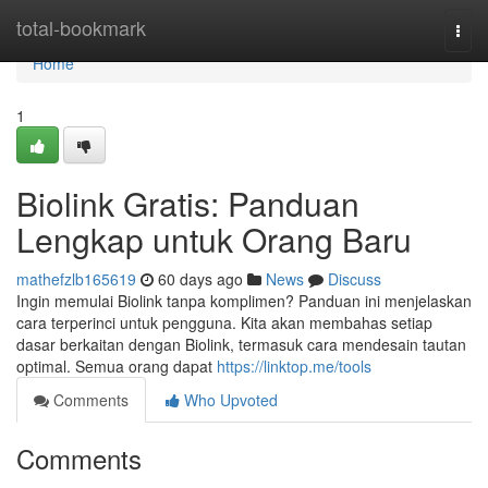
Home
total-bookmark
Togg
navi
Home
1
Biolink Gratis: Panduan
Lengkap untuk Orang Baru
mathefzlb165619
60 days ago
News
Discuss
Ingin memulai Biolink tanpa komplimen? Panduan ini menjelaskan
cara terperinci untuk pengguna. Kita akan membahas setiap
dasar berkaitan dengan Biolink, termasuk cara mendesain tautan
optimal. Semua orang dapat
https://linktop.me/tools
Comments
Who Upvoted
Comments