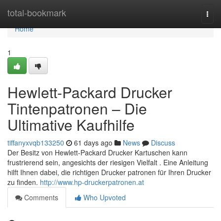
Home
total-bookmark
Togg
navi
Home
1
Hewlett-Packard Drucker
Tintenpatronen – Die
Ultimative Kaufhilfe
tiffanyxvqb133250
61 days ago
News
Discuss
Der Besitz von Hewlett-Packard Drucker Kartuschen kann
frustrierend sein, angesichts der riesigen Vielfalt . Eine Anleitung
hilft Ihnen dabei, die richtigen Drucker patronen für Ihren Drucker
zu finden.
http://www.hp-druckerpatronen.at
Comments
Who Upvoted