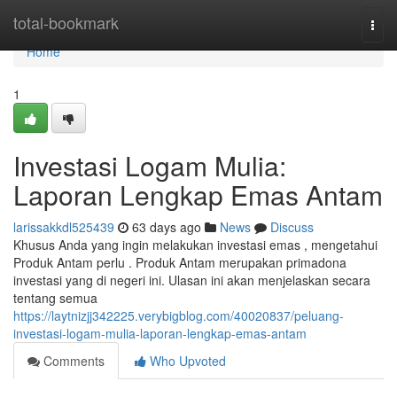
Home
total-bookmark
Togg
navi
Home
1
Investasi Logam Mulia:
Laporan Lengkap Emas Antam
larissakkdl525439
63 days ago
News
Discuss
Khusus Anda yang ingin melakukan investasi emas , mengetahui
Produk Antam perlu . Produk Antam merupakan primadona
investasi yang di negeri ini. Ulasan ini akan menjelaskan secara
tentang semua
https://laytnizjj342225.verybigblog.com/40020837/peluang-
investasi-logam-mulia-laporan-lengkap-emas-antam
Comments
Who Upvoted