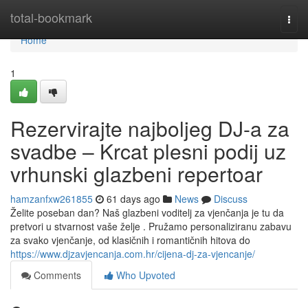
Home
total-bookmark
Togg
navi
Home
1
Rezervirajte najboljeg DJ-a za
svadbe – Krcat plesni podij uz
vrhunski glazbeni repertoar
hamzanfxw261855
61 days ago
News
Discuss
Želite poseban dan? Naš glazbeni voditelj za vjenčanja je tu da
pretvori u stvarnost vaše želje . Pružamo personaliziranu zabavu
za svako vjenčanje, od klasičnih i romantičnih hitova do
https://www.djzavjencanja.com.hr/cijena-dj-za-vjencanje/
Comments
Who Upvoted