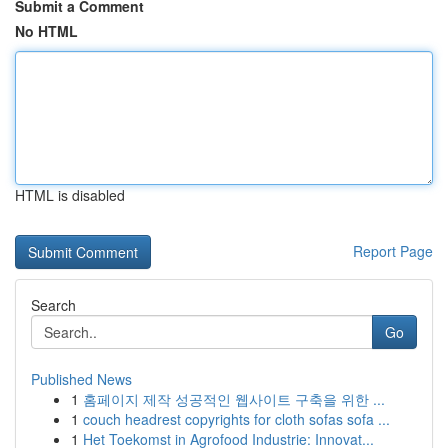
Submit a Comment
No HTML
HTML is disabled
Report Page
Search
Go
Published News
1
홈페이지 제작 성공적인 웹사이트 구축을 위한 ...
1
couch headrest copyrights for cloth sofas sofa ...
1
Het Toekomst in Agrofood Industrie: Innovat...