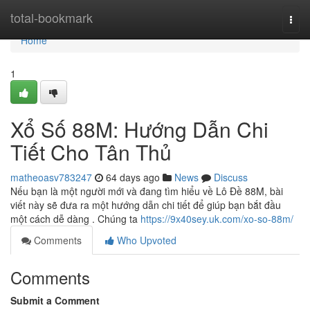
Home
total-bookmark
Togg
navi
Home
1
Xổ Số 88M: Hướng Dẫn Chi
Tiết Cho Tân Thủ
matheoasv783247
64 days ago
News
Discuss
Nếu bạn là một người mới và đang tìm hiểu về Lô Đề 88M, bài
viết này sẽ đưa ra một hướng dẫn chi tiết để giúp bạn bắt đầu
một cách dễ dàng . Chúng ta
https://9x40sey.uk.com/xo-so-88m/
Comments
Who Upvoted
Comments
Submit a Comment