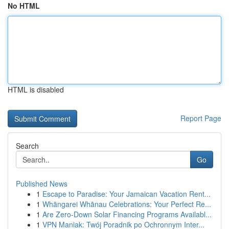
No HTML
HTML is disabled
Report Page
Search
Go
Published News
1
Escape to Paradise: Your Jamaican Vacation Rent...
1
Whāngarei Whānau Celebrations: Your Perfect Re...
1
Are Zero-Down Solar Financing Programs Availabl...
1
VPN Maniak: Twój Poradnik po Ochronnym Inter...