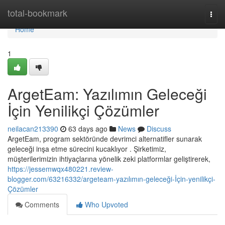
Home
total-bookmark
Togg
navi
Home
1
ArgetEam: Yazılımın Geleceği
İçin Yenilikçi Çözümler
neilacan213390
63 days ago
News
Discuss
ArgetEam, program sektöründe devrimci alternatifler sunarak
geleceği inşa etme sürecini kucaklıyor . Şirketimiz,
müşterilerimizin ihtiyaçlarına yönelik zeki platformlar geliştirerek,
https://jessemwqx480221.review-
blogger.com/63216332/argeteam-yazılımın-geleceği-İçin-yenilikçi-
Çözümler
Comments
Who Upvoted