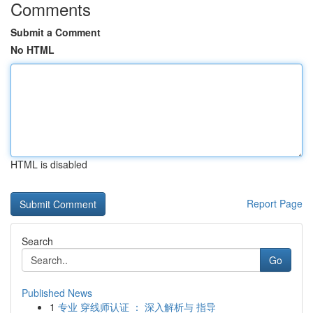
Comments
Submit a Comment
No HTML
HTML is disabled
Report Page
Search
Go
Published News
1
专业 穿线师认证 ： 深入解析与 指导