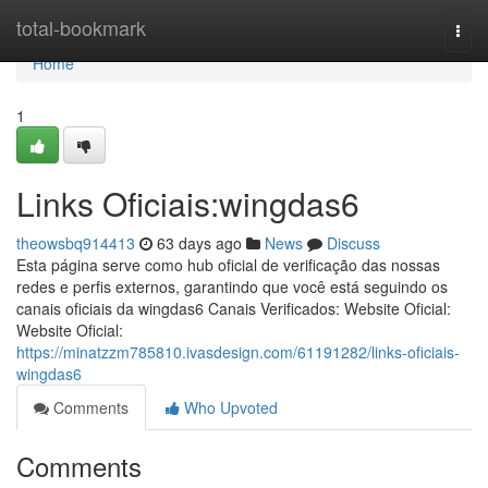
Home
total-bookmark
Togg
navi
Home
1
Links Oficiais:wingdas6
theowsbq914413
63 days ago
News
Discuss
Esta página serve como hub oficial de verificação das nossas
redes e perfis externos, garantindo que você está seguindo os
canais oficiais da wingdas6 Canais Verificados: Website Oficial:
Website Oficial:
https://minatzzm785810.ivasdesign.com/61191282/links-oficiais-
wingdas6
Comments
Who Upvoted
Comments