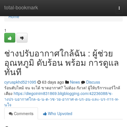
Home
total-bookmark
Togg
navi
Home
1
ช่างปรับอากาศใกล้ฉัน : ผู้ช่วย
อุณหภูมิ ดับร้อน พร้อม การดูแล
ทันที
cyruspkhd521095
63 days ago
News
Discuss
ร้อนตับไหม้ จน จะได้ ขาดอากาศ? ไม่ต้อง กังวล! ผู้ให้บริการแอร์ใกล้
เคียง
https://diegoinim831869.bligblogging.com/42236088/ช-
างปร-บอากาศใกล-ฉ-น-ต-วช-วย-อากาศ-ด-บร-อน-และ-บร-การ-ท-
นใจ
Comments
Who Upvoted