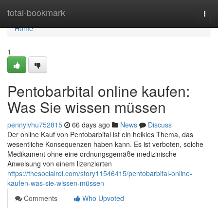
Home
total-bookmark
Togg
navi
Home
1
Pentobarbital online kaufen:
Was Sie wissen müssen
pennylvhu752815
66 days ago
News
Discuss
Der online Kauf von Pentobarbital ist ein heikles Thema, das
wesentliche Konsequenzen haben kann. Es ist verboten, solche
Medikament ohne eine ordnungsgemäße medizinische
Anweisung von einem lizenzierten
https://thesocialroi.com/story11546415/pentobarbital-online-
kaufen-was-sie-wissen-müssen
Comments
Who Upvoted