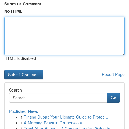
Submit a Comment
No HTML
HTML is disabled
Report Page
Search
Go
Published News
1
Tinting Dubai: Your Ultimate Guide to Protec...
1
A Morning Feast in Grünerløkka
1
Track Your Phone – A Comprehensive Guide to ...