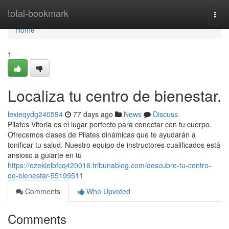
Home
total-bookmark
Togg
navi
Home
1
Localiza tu centro de bienestar.
lexieqydg240594
77 days ago
News
Discuss
Pilates Vitoria es el lugar perfecto para conectar con tu cuerpo.
Ofrecemos clases de Pilates dinámicas que te ayudarán a
tonificar tu salud. Nuestro equipo de instructores cualificados está
ansioso a guiarte en tu
https://ezekielbfcq420016.tribunablog.com/descubre-tu-centro-
de-bienestar-55199511
Comments
Who Upvoted
Comments