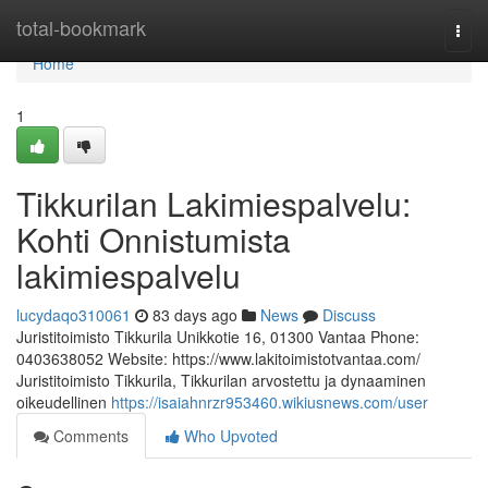
Home
total-bookmark
Togg
navi
Home
1
Tikkurilan Lakimiespalvelu:
Kohti Onnistumista
lakimiespalvelu
lucydaqo310061
83 days ago
News
Discuss
Juristitoimisto Tikkurila Unikkotie 16, 01300 Vantaa Phone:
0403638052 Website: https://www.lakitoimistotvantaa.com/
Juristitoimisto Tikkurila, Tikkurilan arvostettu ja dynaaminen
oikeudellinen
https://isaiahnrzr953460.wikiusnews.com/user
Comments
Who Upvoted