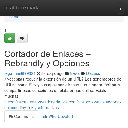
Home
total-bookmark
Togg
navi
Home
1
Cortador de Enlaces –
Rebrandly y Opciones
teganuasl699321
84 days ago
News
Discuss
¿Necesitas reducir la extensión de un URL? Los generadores de
URLs , como Bitly y sus opciones ofrecen una manera fácil para
compartir esas conexiones en plataformas online. Existen
muchas
https://kaleutmn202841.blogdanica.com/41435922/ajustador-de-
enlaces-tiny-link-y-alternativas
Comments
Who Upvoted