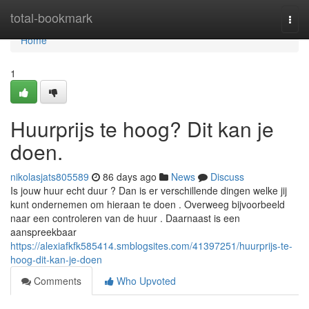
Home
total-bookmark
Togg
navi
Home
1
Huurprijs te hoog? Dit kan je
doen.
nikolasjats805589
86 days ago
News
Discuss
Is jouw huur echt duur ? Dan is er verschillende dingen welke jij
kunt ondernemen om hieraan te doen . Overweeg bijvoorbeeld
naar een controleren van de huur . Daarnaast is een
aanspreekbaar
https://alexiafkfk585414.smblogsites.com/41397251/huurprijs-te-
hoog-dit-kan-je-doen
Comments
Who Upvoted