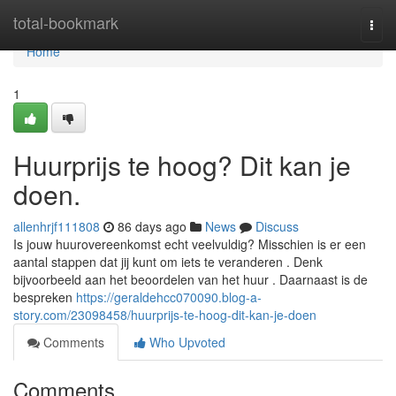
Home
total-bookmark
Togg
navi
Home
1
Huurprijs te hoog? Dit kan je
doen.
allenhrjf111808
86 days ago
News
Discuss
Is jouw huurovereenkomst echt veelvuldig? Misschien is er een
aantal stappen dat jij kunt om iets te veranderen . Denk
bijvoorbeeld aan het beoordelen van het huur . Daarnaast is de
bespreken
https://geraldehcc070090.blog-a-
story.com/23098458/huurprijs-te-hoog-dit-kan-je-doen
Comments
Who Upvoted
Comments