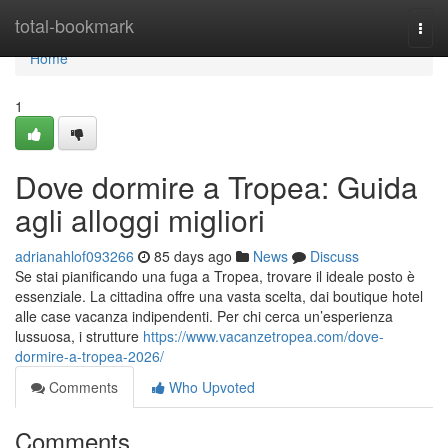
Home
total-bookmark
Togg
navi
Home
1
Dove dormire a Tropea: Guida
agli alloggi migliori
adrianahlof093266
85 days ago
News
Discuss
Se stai pianificando una fuga a Tropea, trovare il ideale posto è
essenziale. La cittadina offre una vasta scelta, dai boutique hotel
alle case vacanza indipendenti. Per chi cerca un’esperienza
lussuosa, i strutture
https://www.vacanzetropea.com/dove-
dormire-a-tropea-2026/
Comments
Who Upvoted
Comments