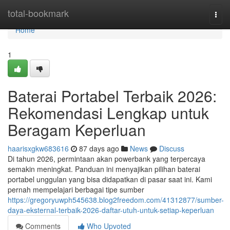
Home
total-bookmark
Togg
navi
Home
1
Baterai Portabel Terbaik 2026:
Rekomendasi Lengkap untuk
Beragam Keperluan
haarisxgkw683616
87 days ago
News
Discuss
Di tahun 2026, permintaan akan powerbank yang terpercaya
semakin meningkat. Panduan ini menyajikan pilihan baterai
portabel unggulan yang bisa didapatkan di pasar saat ini. Kami
pernah mempelajari berbagai tipe sumber
https://gregoryuwph545638.blog2freedom.com/41312877/sumber-
daya-eksternal-terbaik-2026-daftar-utuh-untuk-setiap-keperluan
Comments
Who Upvoted