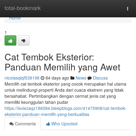
Home
total-bookmark
Togg
navi
Home
1
Cat Tembok Eksterior:
Panduan Memilih yang Awet
nicolasqlqf538198
84 days ago
News
Discuss
Memilih cat tembok eksterior yang cocok merupakan hal utama
untuk melindungi properti Anda dari cuaca ekstrem yang tidak
bersahabat. Pertimbangkan dengan cermat jenis cat yang
memiliki keunggulan tahan pudar
https://lexiezaqz186584.bleepblogs.com/41475908/cat-tembok-
eksterior-panduan-memilih-yang-berkualitas
Comments
Who Upvoted