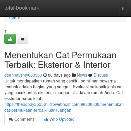
Home
total-bookmark
Togg
navi
Home
1
Menentukan Cat Permukaan
Terbaik: Eksterior & Interior
deannavsmy680353
86 days ago
News
Discuss
Untuk mendapatkan rumah yang cantik , pemilihan pewarna
tembok adalah bagian yang sangat . Evaluasi baik-baik jenis cat
yang cocok untuk eksterior maupun sisi dalam rumah Anda. Cat
eksterior harus kuat
https://theoqbdy355561.diowebhost.com/96338538/menentukan-
cat-permukaan-terbaik-luar-ruangan
Comments
Who Upvoted