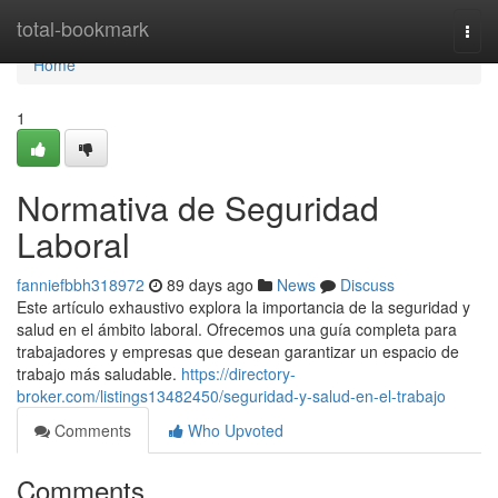
Home
total-bookmark
Togg
navi
Home
1
Normativa de Seguridad
Laboral
fanniefbbh318972
89 days ago
News
Discuss
Este artículo exhaustivo explora la importancia de la seguridad y
salud en el ámbito laboral. Ofrecemos una guía completa para
trabajadores y empresas que desean garantizar un espacio de
trabajo más saludable.
https://directory-
broker.com/listings13482450/seguridad-y-salud-en-el-trabajo
Comments
Who Upvoted
Comments