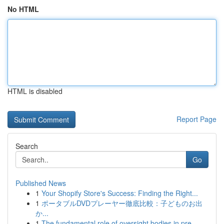
No HTML
HTML is disabled
Report Page
Search
Go
Published News
1
Your Shopify Store's Success: Finding the Right...
1
ポータブルDVDプレーヤー徹底比較：子どものお出
か...
1
The fundamental role of oversight bodies in pre...