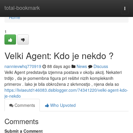
Home
total-bookmark
Togg
navi
Home
1
Velki Agent: Kdo je nekdo ?
nannievwhq770919
88 days ago
News
Discuss
Velki Agent predstavlja izjemna postava v okolju akcij. Nekateri
trdijo , da je pomembna figura pri rešitvi nizih kompleksnih
primerov . Iako je bila obkrožena z skrivnostjo , njena dela so
https://liviaeutd146083.dsiblogger.com/74341220/velki-agent-kdo-
je-nekdo
Comments
Who Upvoted
Comments
Submit a Comment