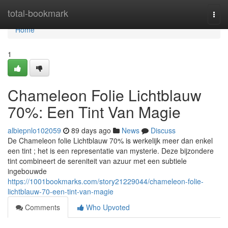
Home
total-bookmark
Togg
navi
Home
1
Chameleon Folie Lichtblauw
70%: Een Tint Van Magie
albiepnlo102059
89 days ago
News
Discuss
De Chameleon folie Lichtblauw 70% is werkelijk meer dan enkel
een tint ; het is een representatie van mysterie. Deze bijzondere
tint combineert de sereniteit van azuur met een subtiele
ingebouwde
https://1001bookmarks.com/story21229044/chameleon-folie-
lichtblauw-70-een-tint-van-magie
Comments
Who Upvoted