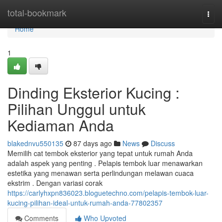
Home
total-bookmark
Togg
navi
Home
1
Dinding Eksterior Kucing :
Pilihan Unggul untuk
Kediaman Anda
blakednvu550135
87 days ago
News
Discuss
Memilih cat tembok eksterior yang tepat untuk rumah Anda
adalah aspek yang penting . Pelapis tembok luar menawarkan
estetika yang menawan serta perlindungan melawan cuaca
ekstrim . Dengan variasi corak
https://carlyhxpn836023.bloguetechno.com/pelapis-tembok-luar-
kucing-pilihan-ideal-untuk-rumah-anda-77802357
Comments
Who Upvoted