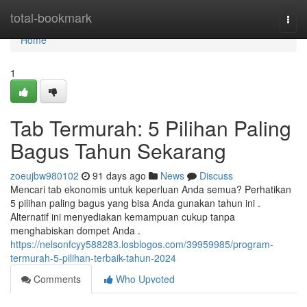
Home
total-bookmark
Togg
navi
Home
1
Tab Termurah: 5 Pilihan Paling
Bagus Tahun Sekarang
zoeujbw980102
91 days ago
News
Discuss
Mencari tab ekonomis untuk keperluan Anda semua? Perhatikan
5 pilihan paling bagus yang bisa Anda gunakan tahun ini .
Alternatif ini menyediakan kemampuan cukup tanpa
menghabiskan dompet Anda .
https://nelsonfcyy588283.losblogos.com/39959985/program-
termurah-5-pilihan-terbaik-tahun-2024
Comments
Who Upvoted