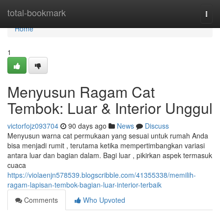
Home
total-bookmark
Togg
navi
Home
1
Menyusun Ragam Cat
Tembok: Luar & Interior Unggul
victorfojz093704
90 days ago
News
Discuss
Menyusun warna cat permukaan yang sesuai untuk rumah Anda
bisa menjadi rumit , terutama ketika mempertimbangkan variasi
antara luar dan bagian dalam. Bagi luar , pikirkan aspek termasuk
cuaca
https://violaenjn578539.blogscribble.com/41355338/memilih-
ragam-lapisan-tembok-bagian-luar-interior-terbaik
Comments
Who Upvoted