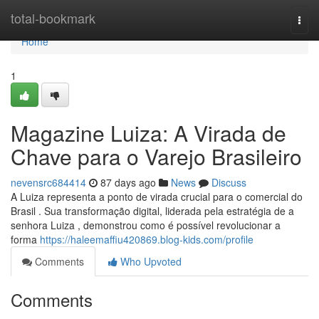
Home
total-bookmark
Togg
navi
Home
1
Magazine Luiza: A Virada de
Chave para o Varejo Brasileiro
nevensrc684414
87 days ago
News
Discuss
A Luiza representa a ponto de virada crucial para o comercial do
Brasil . Sua transformação digital, liderada pela estratégia de a
senhora Luiza , demonstrou como é possível revolucionar a
forma
https://haleemaffiu420869.blog-kids.com/profile
Comments
Who Upvoted
Comments