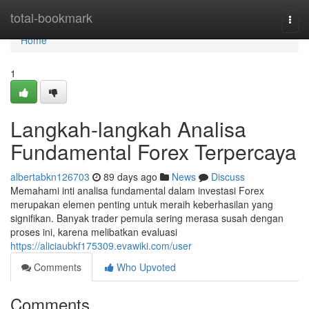
Home
total-bookmark
Togg
navi
Home
1
Langkah-langkah Analisa
Fundamental Forex Terpercaya
albertabkn126703
89 days ago
News
Discuss
Memahami inti analisa fundamental dalam investasi Forex
merupakan elemen penting untuk meraih keberhasilan yang
signifikan. Banyak trader pemula sering merasa susah dengan
proses ini, karena melibatkan evaluasi
https://aliciaubkf175309.evawiki.com/user
Comments
Who Upvoted
Comments