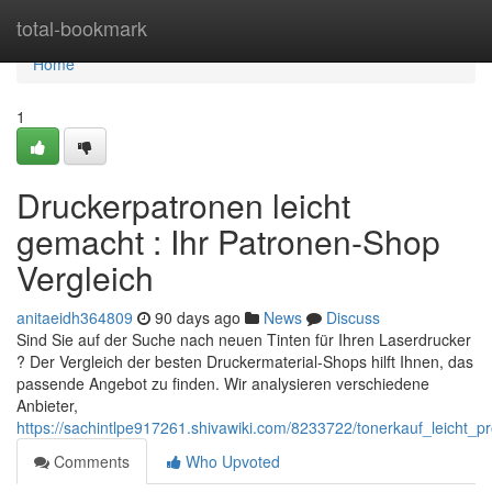
Home
total-bookmark
Home
1
Druckerpatronen leicht
gemacht : Ihr Patronen-Shop
Vergleich
anitaeidh364809
90 days ago
News
Discuss
Sind Sie auf der Suche nach neuen Tinten für Ihren Laserdrucker
? Der Vergleich der besten Druckermaterial-Shops hilft Ihnen, das
passende Angebot zu finden. Wir analysieren verschiedene
Anbieter,
https://sachintlpe917261.shivawiki.com/8233722/tonerkauf_leicht_p
Comments
Who Upvoted