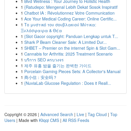
1
Blvd Wellness : Your Journey to Holistic Health
1
{Ratudepo: Mengenal Lebih Dekat Sosok Inspiratif
1
Chatbot IA : Révolutionnez Votre Communication
1
Ace Your Medical Coding Career: Online Certific...
1
Το μυστικό του σουβλακιού Μύτικα:
Ξυλόσφαιρα & Θέα
1
{Slot Gacor copyright: Panduan Lengkap untuk T...
1
Shark P Beam Cleaner Sale: A Limited Dur...
1
SHBET – Premier on the internet Spin & Slot Gam...
1
Cannabis for Arthritis: 2025 Treatment Scenario
1
บริการ SEO ครบวงจร
1
제주 유흥 밤을 즐기는 완벽한 가이드
1
Porcelain Gaming Pieces Sets: A Collector's Manual
1
商小信：安全吗？
1
{NuviaLab Glucose Regulation : Does it Reall...
Copyright © 2026 |
Advanced Search
|
Live
|
Tag Cloud
|
Top
Users
| Made with
Kliqqi CMS
|
All RSS Feeds