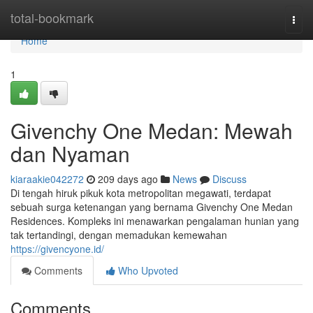
Home
total-bookmark
Togg
navi
Home
1
Givenchy One Medan: Mewah
dan Nyaman
kiaraakie042272
209 days ago
News
Discuss
Di tengah hiruk pikuk kota metropolitan megawati, terdapat
sebuah surga ketenangan yang bernama Givenchy One Medan
Residences. Kompleks ini menawarkan pengalaman hunian yang
tak tertandingi, dengan memadukan kemewahan
https://givencyone.id/
Comments
Who Upvoted
Comments