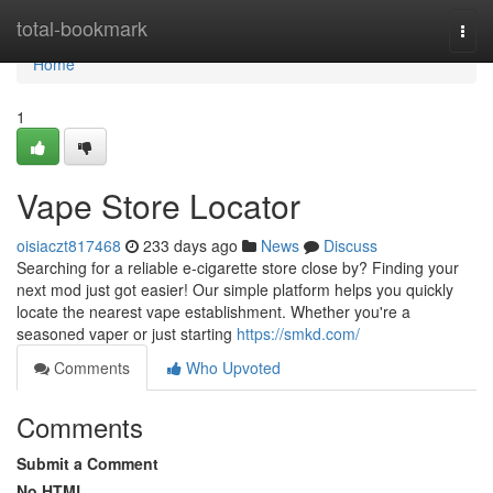
Home
total-bookmark
Togg
navi
Home
1
Vape Store Locator
oisiaczt817468
233 days ago
News
Discuss
Searching for a reliable e-cigarette store close by? Finding your
next mod just got easier! Our simple platform helps you quickly
locate the nearest vape establishment. Whether you're a
seasoned vaper or just starting
https://smkd.com/
Comments
Who Upvoted
Comments
Submit a Comment
No HTML