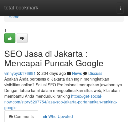
Home
total-bookmark
Togg
navi
Home
1
SEO Jasa di Jakarta :
Mencapai Puncak Google
vinnybyxk176981
234 days ago
News
Discuss
Apakah Anda berbisnis di Jakarta dan ingin meningkatkan
visibilitas online? Solusi SEO Profesional merupakan jawabannya.
Dengan tahap kami dalam mengoptimalkan situs web, kita akan
membantu Anda menduduki ranking
https://get-social-
now.com/story5207754/jasa-seo-jakarta-pertahankan-ranking-
google
Comments
Who Upvoted