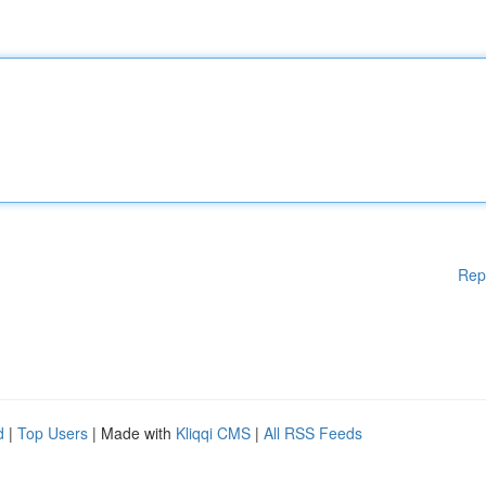
Rep
d
|
Top Users
| Made with
Kliqqi CMS
|
All RSS Feeds