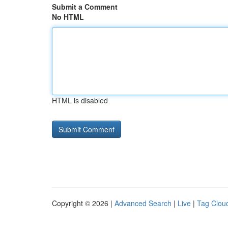
Submit a Comment
No HTML
HTML is disabled
Copyright © 2026 |
Advanced Search
|
Live
|
Tag Clou