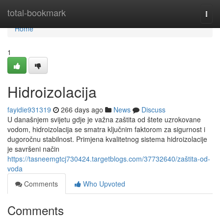
Home
total-bookmark
Togg
navi
Home
1
Hidroizolacija
fayidie931319
266 days ago
News
Discuss
U današnjem svijetu gdje je važna zaštita od štete uzrokovane
vodom, hidroizolacija se smatra ključnim faktorom za sigurnost i
dugoročnu stabilnost. Primjena kvalitetnog sistema hidroizolacije
je savršeni način
https://tasneemgtcj730424.targetblogs.com/37732640/zaštita-od-
voda
Comments
Who Upvoted
Comments