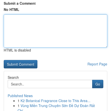
Submit a Comment
No HTML
HTML is disabled
Report Page
Search
Go
Published News
1
K2 Botanical Fragrance Close to This Area...
1
Vùng Miền Trung Chuyên Sờn Đề Dự Đoán Rất
Chí...