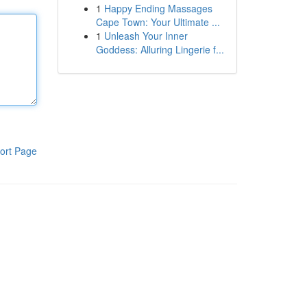
1
Happy Ending Massages
Cape Town: Your Ultimate ...
1
Unleash Your Inner
Goddess: Alluring Lingerie f...
ort Page