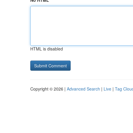
No HTML
HTML is disabled
Copyright © 2026 |
Advanced Search
|
Live
|
Tag Clou