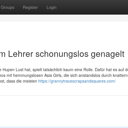
Groups
Register
Login
vom Lehrer schonungslos genagelt
 Hupen Lust hat, spielt tatsächlich kaum eine Rolle. Dafür hat es auf d
os mit hemmungslosen Asia Girls, die sich anstandslos durch knattern
est, dass die meisten
https://grannytracescrapsandsquares.com/