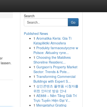
Search
Go
Published News
1
Aromatika Keria: Gia Ti
Katapliktiki Atmosfera
1
Produkty farmaceutyczne w
Polsce: Aktualny ryne...
1
Choosing the Maldives
er
Shoreline Residenc...
 lassen.
1
Gurgaon's Property Market
Sector: Trends & Pote...
1
Transforming Commercial
Buildings with Expert S...
1
성인콘텐츠 플랫폼 시청자를
위한 인터넷 방송 안내
1
AE888 – Nền Tảng Giải Trí
Trực Tuyến Hiện Đại V...
1
Mengetahui Grating