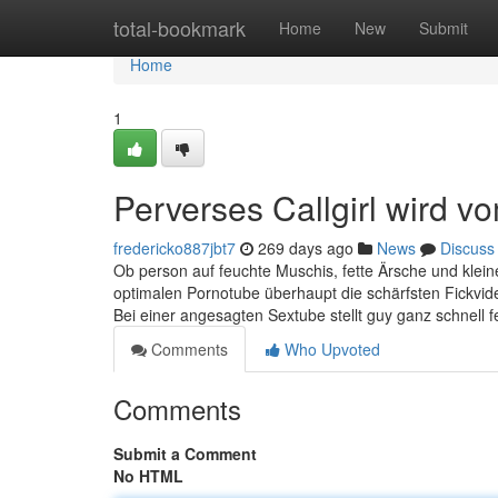
Home
total-bookmark
Home
New
Submit
Home
1
Perverses Callgirl wird 
fredericko887jbt7
269 days ago
News
Discuss
Ob person auf feuchte Muschis, fette Ärsche und kleine
optimalen Pornotube überhaupt die schärfsten Fickvide
Bei einer angesagten Sextube stellt guy ganz schnell f
Comments
Who Upvoted
Comments
Submit a Comment
No HTML